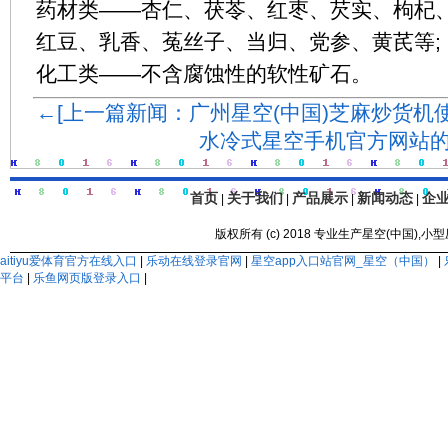
药材类——杏仁、茯苓、红枣、芡实、枸杞
红豆、乳香、菟丝子、当归、党参、黄芪等;
化工类——不含腐蚀性的软性矿石。
←[上一篇新闻：广州星空(中国)芝麻炒货机
水冷式星空手机官方网站的
首页
关于我们
产品展示
新闻动态
企
|
|
|
|
版权所有 (c) 2018 专业生产星空(中国)
aitiyu爱体育官方在线入口
|
乐动在线登录官网
|
星空app入口站官网_星空（中国）
|
平台
|
乐鱼网页版登录入口
|