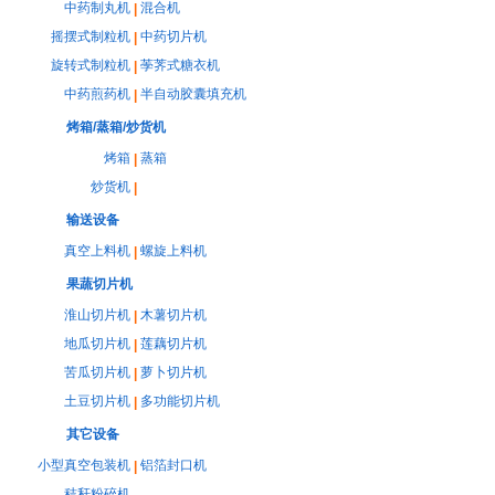
中药制丸机
混合机
|
摇摆式制粒机
中药切片机
|
旋转式制粒机
荸荠式糖衣机
|
中药煎药机
半自动胶囊填充机
|
烤箱/蒸箱/炒货机
烤箱
蒸箱
|
炒货机
|
输送设备
真空上料机
螺旋上料机
|
果蔬切片机
淮山切片机
木薯切片机
|
地瓜切片机
莲藕切片机
|
苦瓜切片机
萝卜切片机
|
土豆切片机
多功能切片机
|
其它设备
小型真空包装机
铝箔封口机
|
秸秆粉碎机