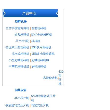
产品中心
粉碎设备
星空手机官方网站
全能粉碎机
|
油质粉碎机
除尘全能粉碎机
|
星空(中国)
破碎机
|
扣压式小型粉碎机
230多用粉碎机
|
流水式粉碎机
15B多功能粉碎机
|
小型超微粉碎机
超微粉碎机组
|
中草药粉碎机组
涡轮粉碎机
|
430
粉
高能粉碎机
|
碎
机
制药设备
5/7/9冲旋转式压片
单冲压片机
|
机
铁质旋转式压片机
花篮式压片机
|