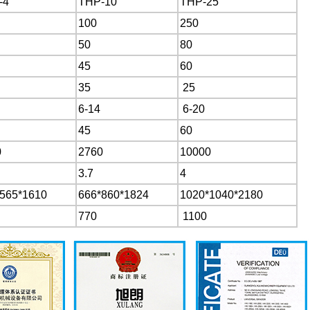
-4
THP-10
THP-25
100
250
50
80
45
60
35
25
6-14
6-20
45
60
0
2760
10000
3.7
4
565*1610
666*860*1824
1020*1040*2180
770
1100