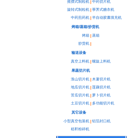
摇摆式制粒机
中药切片机
|
旋转式制粒机
荸荠式糖衣机
|
中药煎药机
半自动胶囊填充机
|
烤箱/蒸箱/炒货机
烤箱
蒸箱
|
炒货机
|
输送设备
真空上料机
螺旋上料机
|
果蔬切片机
淮山切片机
木薯切片机
|
地瓜切片机
莲藕切片机
|
苦瓜切片机
萝卜切片机
|
土豆切片机
多功能切片机
|
其它设备
小型真空包装机
铝箔封口机
|
秸秆粉碎机