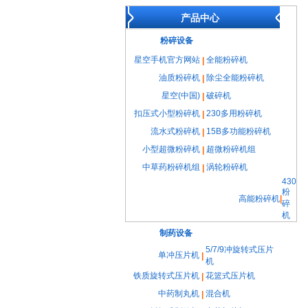
产品中心
粉碎设备
星空手机官方网站
全能粉碎机
|
油质粉碎机
除尘全能粉碎机
|
星空(中国)
破碎机
|
扣压式小型粉碎机
230多用粉碎机
|
流水式粉碎机
15B多功能粉碎机
|
小型超微粉碎机
超微粉碎机组
|
中草药粉碎机组
涡轮粉碎机
|
430
粉
高能粉碎机
|
碎
机
制药设备
5/7/9冲旋转式压片
单冲压片机
|
机
铁质旋转式压片机
花篮式压片机
|
中药制丸机
混合机
|