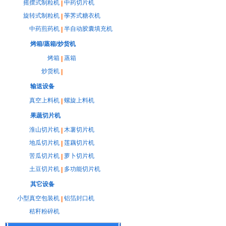
摇摆式制粒机
中药切片机
|
旋转式制粒机
荸荠式糖衣机
|
中药煎药机
半自动胶囊填充机
|
烤箱/蒸箱/炒货机
烤箱
蒸箱
|
炒货机
|
输送设备
真空上料机
螺旋上料机
|
果蔬切片机
淮山切片机
木薯切片机
|
地瓜切片机
莲藕切片机
|
苦瓜切片机
萝卜切片机
|
土豆切片机
多功能切片机
|
其它设备
小型真空包装机
铝箔封口机
|
秸秆粉碎机